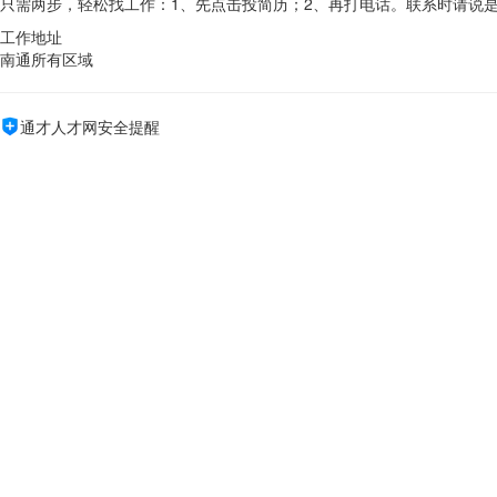
只需两步，轻松找工作：1、先点击投简历；2、再打电话。联系时请说
工作地址
南通所有区域
通才人才网安全提醒
求职过程中请勿缴纳费用，保持谨慎，防止诈骗。如有不实，请立即举
可能感兴趣的职位
启东京东家电清洗工（包住）
[启东市]
立即投递
南通迅捷小哥生活服务有限公司
/ 8000-12000元/月 /
刷新时间：2026-08-07 07:47
保洁（做二休一）
[通州区]
立即投递
南通杰欣保安服务有限公司
/ 2660元/月 /
刷新时间：2026-08-07 07:42
车间保洁（海门）
[海门区]
立即投递
南通盛和物业管理有限公司
/ 2800元/月 /
刷新时间：2026-08-07 07:48
行政楼保洁（海门）
[海门区]
立即投递