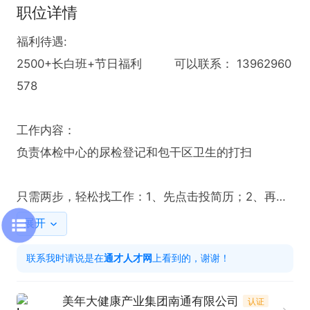
职位详情
福利待遇:

2500+长白班+节日福利         可以联系： 13962960
578

工作内容：

负责体检中心的尿检登记和包干区卫生的打扫

只需两步，轻松找工作：1、先点击投简历；2、再打
电话。联系时请说是在通才人才网看到的！
展开
联系我时请说是在
通才人才网
上看到的，谢谢！
美年大健康产业集团南通有限公司
认证