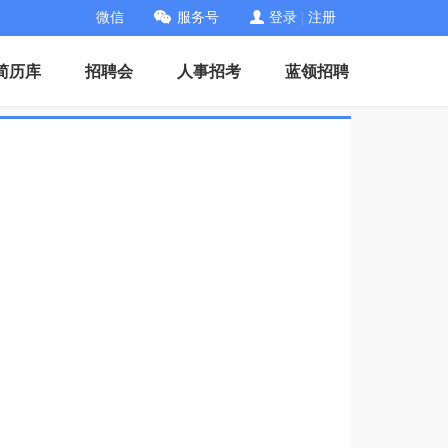
微信
服务号
登录
|
注册
简历库
招聘会
人事招考
蓝领招聘