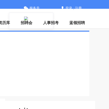
服务号
登录
|
注册
信
简历库
招聘会
人事招考
蓝领招聘